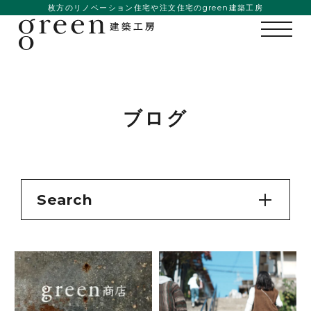
枚方のリノベーション住宅や注文住宅のgreen建築工房
カテゴリー
SDG’s
イベント
インテリア
カメラ
デザイン
ブログ
リノベーションとは
不動産
建築
日常のできごと
現場日誌
メンバー
Search
私たちの想い
たかこ
ゆきこ
典子
大右
事例紹介
大貴
幸司
彩友里
明巳
会社概要
晋吾
景子
沙都
洋
涼
メンバー
清美
理央
貫十