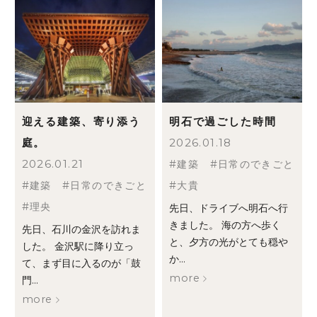
迎える建築、寄り添う
明石で過ごした時間
庭。
2026.01.18
2026.01.21
建築
日常のできごと
建築
日常のできごと
大貴
理央
先日、ドライブへ明石へ行
きました。 海の方へ歩く
先日、石川の金沢を訪れま
と、夕方の光がとても穏や
した。 金沢駅に降り立っ
か...
て、まず目に入るのが「鼓
more
門...
more