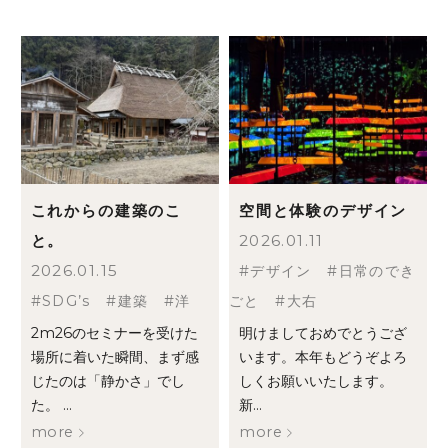
これからの建築のこ
空間と体験のデザイン
と。
2026.01.11
2026.01.15
デザイン
日常のでき
SDG’s
建築
洋
ごと
大右
2m26のセミナーを受けた
明けましておめでとうござ
場所に着いた瞬間、まず感
います。本年もどうぞよろ
じたのは「静かさ」でし
しくお願いいたします。
た。 ...
新...
more
more