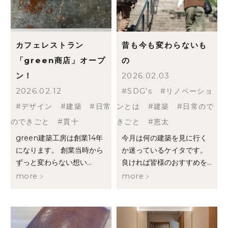
お知らせ
ブログ
カフェレストラン
昔も今も変わらないも
リノベーションとは
「green商店」オープ
の
ン！
2026.02.03
家づくりの流れ
2026.02.12
SDG’s
リノベーショ
お問い合わせ
デザイン
建築
日常
ンとは
建築
日常ので
採用情報
のできごと
貫十
きごと
恵太
green建築工房は創業14年
今月は何の建築を見に行く
よくあるご質問
になります。 創業当時から
か迷っているケイタです。
ずっと変わらない想い...
良ければ皆様のおすすめを...
more
more