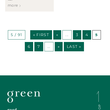
more
5 / 91
« FIRST
«
...
3
4
5
6
7
...
»
LAST »
TOP