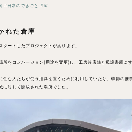
ブログ
築
日常のできごと
涼
かれた倉庫
スタートしたプロジェクトがあります。
場所をコンバージョン(用途を変更)し、工房兼店舗と私設書庫に
に住む人たちが使う用具を置くために利用していたり、季節の催
域に対して開放された場所でした。