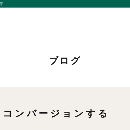
房
ブログ
私たちの想い
リノベーション
事例紹介
家づくりの流れ
会社概要
お問い合わせ
メンバー
採用情報
をコンバージョンする
お知らせ
よくあるご質問