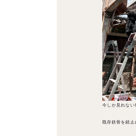
今しか見れない
既存鉄骨を錆止