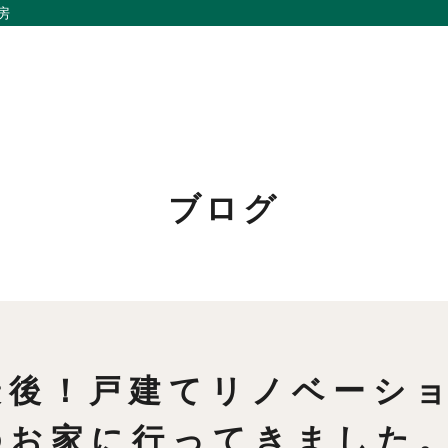
房
ブログ
私たちの想い
リノベーション
事例紹介
家づくりの流れ
会社概要
お問い合わせ
メンバー
採用情報
最後！戸建てリノベーシ
お知らせ
よくあるご質問
のお家に行ってきました