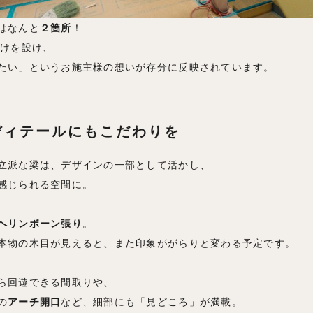
はなんと
２箇所
！
抜けを設け、
たい」というお施主様の想いが存分に反映されています。
ディテールにもこだわりを
立派な梁は、デザインの一部として活かし、
感じられる空間に。
ヘリンボーン張り
。
本物の木目が見えると、また印象ががらりと変わる予定です。
ら回遊できる間取りや、
の
アーチ開口
など、細部にも「見どころ」が満載。