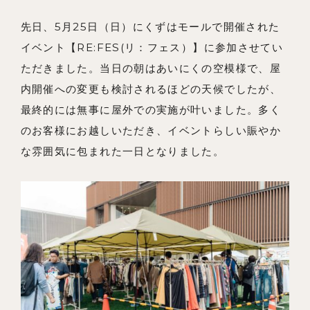
事例紹介
先日、5月25日（日）にくずはモールで開催された
会社概要
イベント【RE:FES(リ：フェス）】に参加させてい
メンバー
ただきました。当日の朝はあいにくの空模様で、屋
内開催への変更も検討されるほどの天候でしたが、
お知らせ
最終的には無事に屋外での実施が叶いました。多く
ブログ
のお客様にお越しいただき、イベントらしい賑やか
リノベーションとは
な雰囲気に包まれた一日となりました。
家づくりの流れ
お問い合わせ
採用情報
よくあるご質問