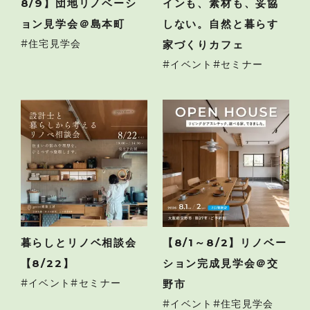
8/9】団地リノベーシ
インも、素材も、妥協
ョン見学会＠島本町
しない。自然と暮らす
住宅見学会
家づくりカフェ
イベント
セミナー
暮らしとリノベ相談会
【8/1～8/2】リノベー
【8/22】
ション完成見学会＠交
イベント
セミナー
野市
イベント
住宅見学会