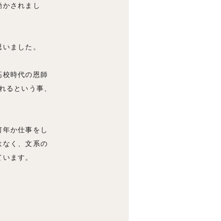
動かされまし
思いました。
高校時代の恩師
れるという事、
何年か仕事をし
はなく、文系の
ています。