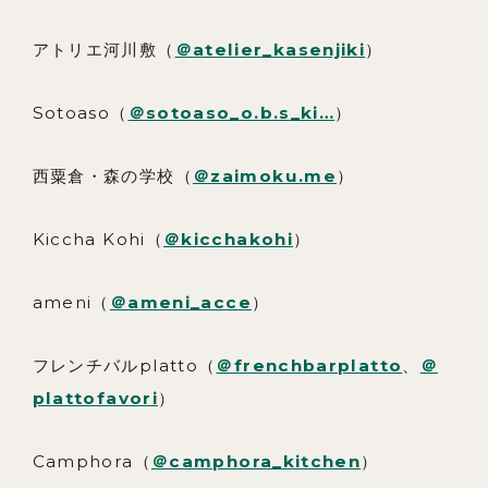
アトリエ河川敷（
＠atelier_kasenjiki
）
Sotoaso（
＠sotoaso_o.b.s_ki…
）
西粟倉・森の学校（
＠zaimoku.me
）
Kiccha Kohi（
＠kicchakohi
）
ameni（
＠ameni_acce
）
フレンチバルplatto（
＠frenchbarplatto
、
＠
plattofavori
）
Camphora（
＠camphora_kitchen
）