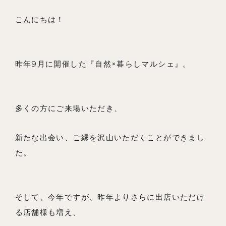
こんにちは！
昨年9月に開催した『自然×暮らしマルシェ』。
私たちの想い
事例紹介
多くの方にご来場いただき、
会社概要
新たな出会い、ご縁を沢山いただくことができまし
メンバー
た。
お知らせ
ブログ
そして、今年ですが、昨年よりさらに出店いただけ
リノベーションとは
る店舗様も増え、
家づくりの流れ