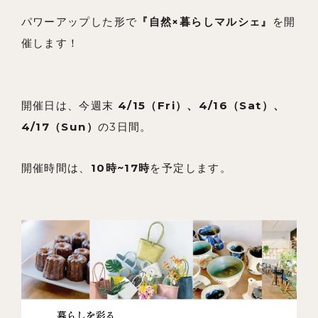
パワーアップした形で
『自然×暮らしマルシェ』
を開
お問い合わせ
催します！
採用情報
よくあるご質問
開催日は、今週末
4/15（Fri）、4/16（Sat）、
4/17（Sun）
の3日間。
開催時間は、
10時~17時
を予定します。