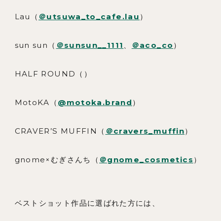
Lau（
＠utsuwa_to_cafe.lau
）
sun sun（
＠sunsun__1111
、
＠aco_co
）
HALF ROUND（）
MotoKA（
@motoka.brand
）
CRAVER’S MUFFIN（
＠cravers_muffin
）
gnome×むぎさんち（
＠gnome_cosmetics
）
ベストショット作品に選ばれた方には、