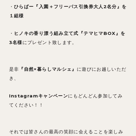
・
ひらぱー『入園＋フリーパス引換券大人2名分』を
１組様
・
ヒノキの香り漂う組み立て式『テマヒマBOX』を
3名様
にプレゼント致します。
是非
『自然×暮らしマルシェ』
に遊びにお越しいただ
き、
Instagramキャンペーン
にもどんどん参加してみ
てください！！
それでは皆さんの最高の笑顔に会えることを楽しみ