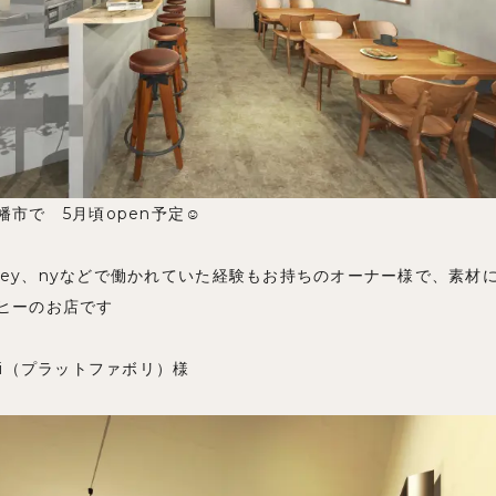
市で 5月頃open予定☺️
ydney、nyなどで働かれていた経験もお持ちのオーナー様で、素
ヒーのお店です
avori（プラットファボリ）様