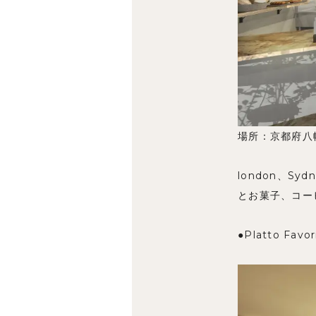
場所：京都府八幡
london、S
とお菓子、コー
●Platto F