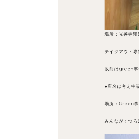
場所：光善寺駅近
テイクアウト専
以前はgreen
●店名は考え中
場所：Green
みんながくつろ