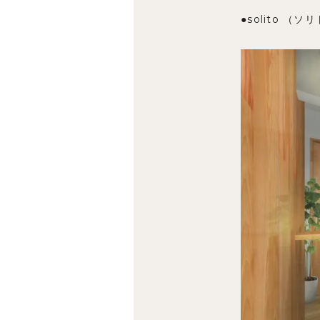
●solito （ソ