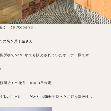
く 3月末open☺️
門の焼き菓子屋さん
事務所横でpop upでも販売されていたオーナー様です！

事務所近くの物件 open日未定
げるカフェに こだわりの陶器を使ったお店を計画中…