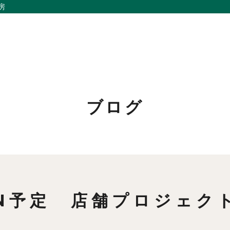
房
ブログ
私たちの想い
リノベーション
事例紹介
家づくりの流れ
会社概要
お問い合わせ
メンバー
採用情報
EN予定 店舗プロジェク
お知らせ
よくあるご質問