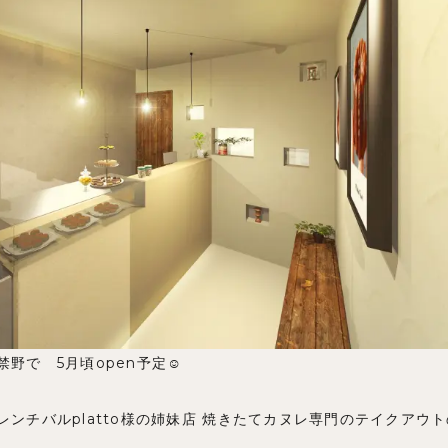
野で 5月頃open予定☺️
レンチバルplatto様の姉妹店 焼きたてカヌレ専門のテイクアウ