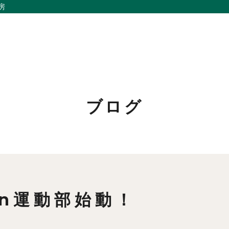
房
ブログ
私たちの想い
リノベーション
事例紹介
家づくりの流れ
会社概要
お問い合わせ
メンバー
採用情報
en運動部始動！
お知らせ
よくあるご質問