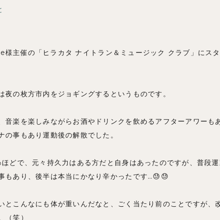
と
ブログ
site様主催の「ヒラカタ ナイトラン＆ミュージック クラブ」にス
は夜の枚方市内をジョギングするというものです。
、音楽を楽しみながらお酒やドリンクを飲めるアフターアワーも
ナの事もあり運動後の解散でした。
㎞ほどで、元々持久力はある方だと自身はあったのですが、普段運
事もあり、後半は本当にかなり辛かったです…😓😓
いとこんなにも体が重いんだなと、ごく当たり前のことですが、
。（笑）