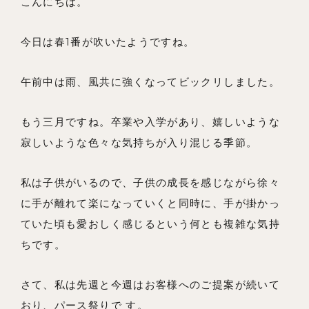
こんにちは。
会社概要
今日は春1番が吹いたようですね。
メンバー
お知らせ
午前中は雨、風共に強くなってビックリしました。
ブログ
もう三月ですね。卒業や入学があり、嬉しいような
リノベーションとは
寂しいような色々な気持ちが入り混じる季節。
家づくりの流れ
私は子供がいるので、子供の成長を感じながら徐々
お問い合わせ
に手が離れて楽になっていくと同時に、手が掛かっ
採用情報
ていた頃も愛おしく感じるという何とも複雑な気持
ちです。
よくあるご質問
さて、私は先週と今週はお客様へのご提案が続いて
おり、パース祭りで す。