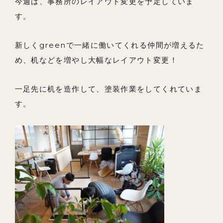
今週は、事務所のレイアウト変更を予定していま
会社概要
す。
メンバー
新しくgreenで一緒に働いてくれる仲間が増えるた
お知らせ
め、机などを増やし大幅なレイアウト変更！
ブログ
リノベーションとは
一足先に机を造作して、塗装作業をしてくれていま
す。
家づくりの流れ
お問い合わせ
採用情報
よくあるご質問