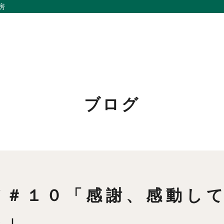
房
ブログ
私たちの想い
リノベーション
事例紹介
家づくりの流れ
会社概要
お問い合わせ
メンバー
採用情報
ド＃１０「感謝、感動し
お知らせ
よくあるご質問
る」