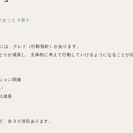
ブログ
できごと
貫十
⼯房には、クレド（⾏動指針）があります。
とりが成⻑し、主体的に考えて⾏動していけるようになることが
ション関連
い
社成⻑
て、全３０項⽬あります。