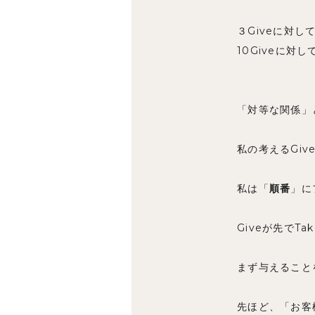
３Giveに対して
10Giveに対して
「対等な関係」
私の考えるGiv
私は「
順番
」に
Giveが先でTa
まず与えること
先ほど、「お客