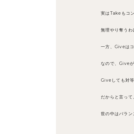
実はTakeも
無理やり奪うわ
一方、Give
なので、Give
Giveしても対
だからと言って
世の中はバラン