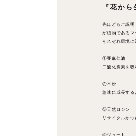
『花から
先ほどもご説明
が植物であるマ
それぞれ環境に
①亜麻仁油
二酸化炭素を吸
②木粉
急速に成長する
③天然ロジン
リサイクルかつ
④ジュート