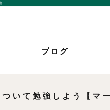
房
ブログ
私たちの想い
リノベーション
事例紹介
家づくりの流れ
会社概要
お問い合わせ
メンバー
採用情報
について勉強しよう【マ
お知らせ
よくあるご質問
】