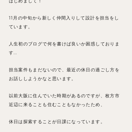
はじめまして！
私たちの想い
事例紹介
11月の中旬から新しく仲間入りして設計を担当をし
会社概要
ています。
メンバー
人生初のブログで何を書けば良いか困惑しておりま
お知らせ
す…
ブログ
担当案件もまだないので、最近の休日の過ごし方を
リノベーションとは
お話ししようかなと思います。
家づくりの流れ
以前大阪に住んでいた時期があるのですが、枚方市
お問い合わせ
近辺に来ることも住むこともなかったため、
採用情報
休日は探索することが日課になっています。
よくあるご質問