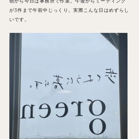
朝から今日は事務所で作業。午後からミーティング
私たちの想い
が3件まで午前中じっくり。実際こんな日はめずらし
事例紹介
いです。
会社概要
メンバー
お知らせ
ブログ
リノベーションとは
家づくりの流れ
お問い合わせ
採用情報
よくあるご質問