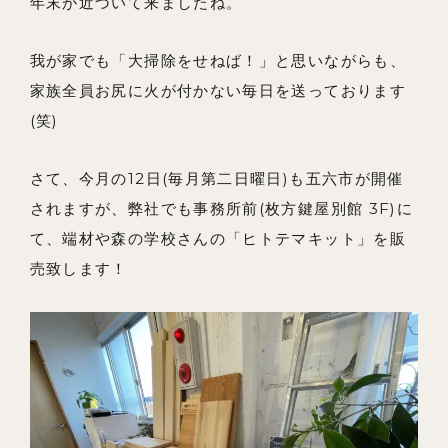
年末が近づいて来ましたね。
メンバー
我が家でも「大掃除をせねば！」と思いながらも、
お知らせ
家族全員お尻に火が付かない毎日を送っております
(笑)
ブログ
リノベーションとは
さて、今月の12日(毎月第二日曜日)も五六市が開催
家づくりの流れ
されますが、弊社でも事務所前(枚方鍵屋別館 3F)に
て、端材や森の学校さんの「ヒトテマキット」を販
お問い合わせ
売致します！
採用情報
よくあるご質問