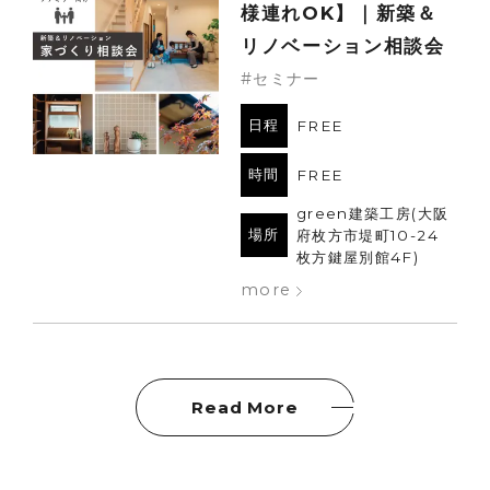
様連れOK】｜新築＆
リノベーション相談会
#セミナー
日程
FREE
時間
FREE
green建築工房(大阪
場所
府枚方市堤町10-24
枚方鍵屋別館4F)
more
Read More