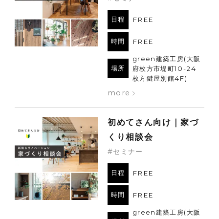
日程
FREE
時間
FREE
green建築工房(大阪
場所
府枚方市堤町10-24
枚方鍵屋別館4F)
more
初めてさん向け｜家づ
くり相談会
#セミナー
日程
FREE
時間
FREE
green建築工房(大阪