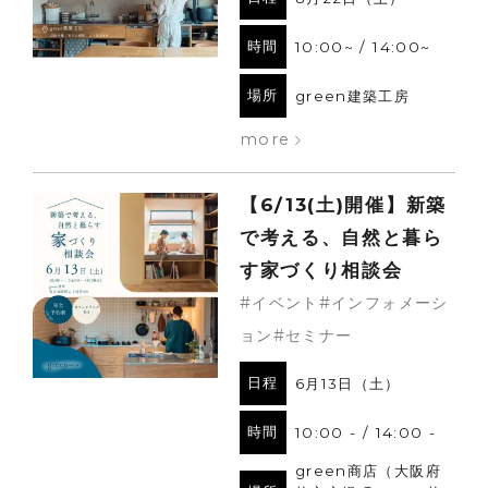
時間
10:00~ / 14:00~
場所
green建築工房
more
【6/13(土)開催】新築
で考える、自然と暮ら
す家づくり相談会
#イベント#インフォメーシ
ョン#セミナー
日程
6月13日（土）
時間
10:00 - / 14:00 -
green商店（大阪府