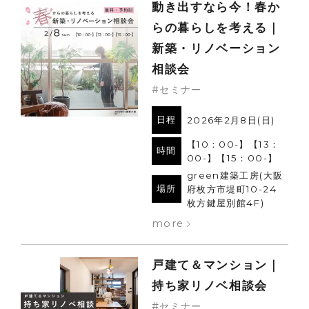
動き出すなら今！春か
らの暮らしを考える｜
新築・リノベーション
相談会
#セミナー
日程
2026年2月8日(日)
【10：00-】【13：
時間
00-】【15：00-】
green建築工房(大阪
場所
府枚方市堤町10-24
枚方鍵屋別館4F)
more
戸建て＆マンション｜
持ち家リノベ相談会
#セミナー