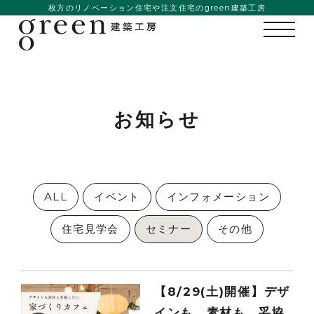
枚方のリノベーション住宅や注文住宅のgreen建築工房
お知らせ
ALL
イベント
インフォメーション
住宅見学会
セミナー
その他
私たちの想い
事例紹介
【8/29(土)開催】デザ
会社概要
インも、素材も、妥協