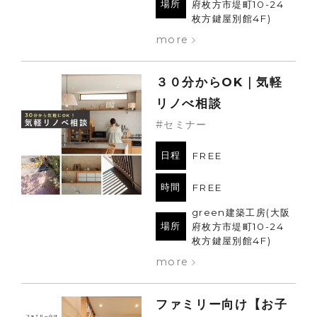
場所
府枚方市堤町10-24
枚方鍵屋別館4F)
more
３０分からOK｜気軽
リノべ相談
#セミナー
日程
FREE
時間
FREE
green建築工房(大阪
場所
府枚方市堤町10-24
枚方鍵屋別館4F)
more
ファミリー向け【お子