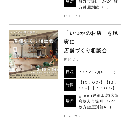
場所
枚方市堤町10-24 枚
方鍵屋別館 3F）
more
「いつかのお店」を現
実に
店舗づくり相談会
#セミナー
日程
2026年2月8日(日)
【10：00-】【13：
時間
00-】【15：00-】
green建築工房(大阪
場所
府枚方市堤町10-24
枚方鍵屋別館4F)
more