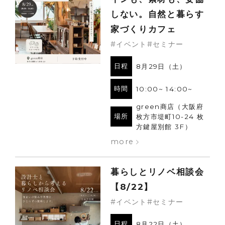
メンバー
しない。自然と暮らす
家づくりカフェ
お知らせ
#イベント#セミナー
ブログ
日程
8月29日（土）
リノベーションとは
時間
10:00~ 14:00~
家づくりの流れ
green商店（大阪府
お問い合わせ
場所
枚方市堤町10-24 枚
方鍵屋別館 3F）
採用情報
more
よくあるご質問
暮らしとリノベ相談会
【8/22】
#イベント#セミナー
日程
8月22日（土）