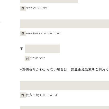
例
0723965509
*
例
aaa@example.com
〒
例
5730057
※郵便番号がわからない場合は、
郵便番号検索
をご利用
例
枚方市堤町10-24-3F