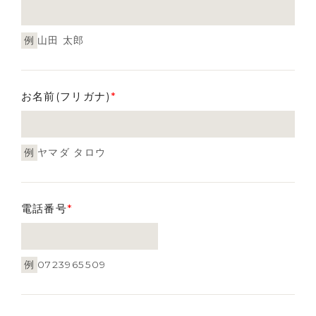
例
山田 太郎
お名前(フリガナ)
*
例
ヤマダ タロウ
電話番号
*
例
0723965509