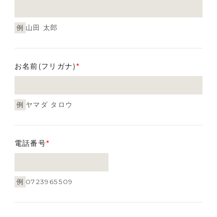
例
山田 太郎
お名前(フリガナ)
*
例
ヤマダ タロウ
電話番号
*
例
0723965509