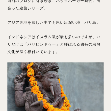
前回のブログに引き続き、バックパーカー時代に出
会った建築シリーズ。
私たちの想い
アジア各地を旅した中でも思い出深い地 バリ島。
事例紹介
会社概要
インドネシアはイスラム教が最も多いのですが、バ
リだけは「バリヒンドゥー」と呼ばれる独特の宗教
メンバー
文化が深く根付いています。
お知らせ
ブログ
リノベーションとは
家づくりの流れ
お問い合わせ
採用情報