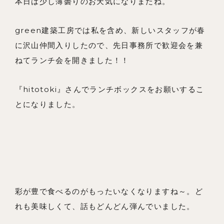
本日は少し薄曇りのお天気になりまたね。
メンバー
お知らせ
green建築工房では私を含め、新しいスタッフが春
に沢山仲間入りしたので、先日事務所で歓迎会を兼
ブログ
ねてランチ会を開きました！！
リノベーションとは
『hitotoki』さんでランチボックスをお願いするこ
家づくりの流れ
とになりました。
お問い合わせ
採用情報
よくあるご質問
彩が豊で食べるのがもったいなくなりますね～。ど
れも美味しくて、話もどんどん弾んでいました。