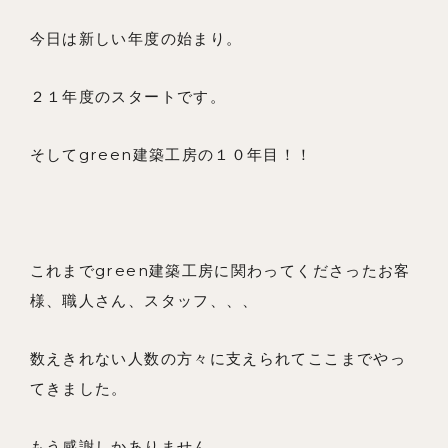
今日は新しい年度の始まり。
私たちの想い
２１年度のスタートです。
事例紹介
そしてgreen建築工房の１０年目！！
会社概要
メンバー
お知らせ
これまでgreen建築工房に関わってくださったお客
ブログ
様、職人さん、スタッフ、、、
リノベーションとは
数えきれない人数の方々に支えられてここまでやっ
家づくりの流れ
てきました。
お問い合わせ
もう感謝しかありません。