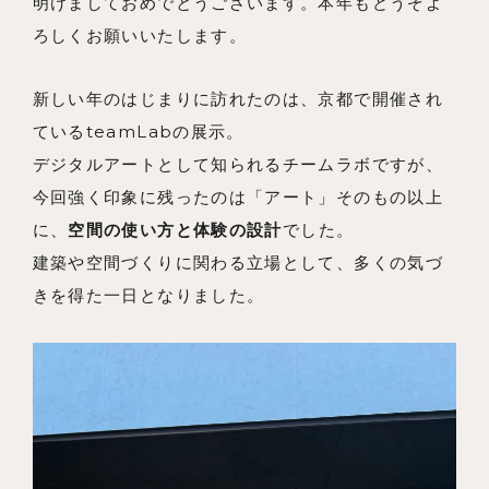
明けましておめでとうございます。本年もどうぞよ
ろしくお願いいたします。
私たちの想い
新しい年のはじまりに訪れたのは、京都で開催され
事例紹介
ているteamLabの展示。
会社概要
デジタルアートとして知られるチームラボですが、
メンバー
今回強く印象に残ったのは「アート」そのもの以上
に、
空間の使い方と体験の設計
でした。
お知らせ
建築や空間づくりに関わる立場として、多くの気づ
ブログ
きを得た一日となりました。
リノベーションとは
家づくりの流れ
お問い合わせ
採用情報