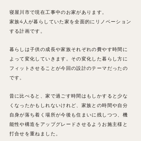
事例紹介
寝屋川市で現在工事中のお家があります。
家族4人が暮らしていた家を全面的にリノベーション
会社概要
する計画です。
メンバー
暮らしは子供の成長や家族それぞれの費やす時間に
お知らせ
よって変化していきます。その変化した暮らし方に
ブログ
フィットさせることが今回の設計のテーマだったの
リノベーションとは
です。
家づくりの流れ
昔に比べると、家で過ごす時間はもしかすると少な
お問い合わせ
くなったかもしれないけれど、家族との時間や自分
採用情報
自身が落ち着く場所が今後も住まいに残しつつ、機
能性や構造をアップグレードさせるようお施主様と
よくあるご質問
打合せを重ねました。