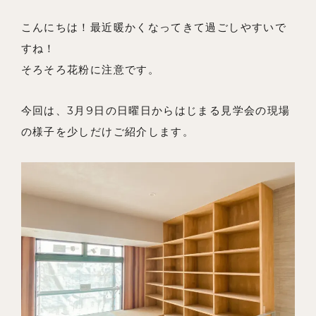
事例紹介
こんにちは！最近暖かくなってきて過ごしやすいで
すね！
会社概要
そろそろ花粉に注意です。
メンバー
今回は、3月9日の日曜日からはじまる見学会の現場
お知らせ
の様子を少しだけご紹介します。
ブログ
リノベーションとは
家づくりの流れ
お問い合わせ
採用情報
よくあるご質問