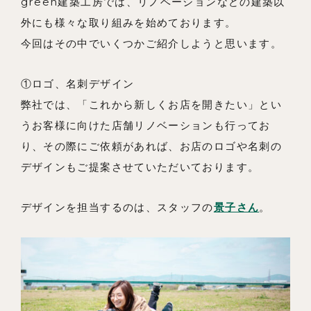
green建築工房では、リノベーションなどの建築以
外にも様々な取り組みを始めております。
私たちの想い
今回はその中でいくつかご紹介しようと思います。
事例紹介
会社概要
①ロゴ、名刺デザイン
弊社では、「これから新しくお店を開きたい」とい
メンバー
うお客様に向けた店舗リノベーションも行ってお
お知らせ
り、その際にご依頼があれば、お店のロゴや名刺の
デザインもご提案させていただいております。
ブログ
リノベーションとは
デザインを担当するのは、スタッフの
景子さん
。
家づくりの流れ
お問い合わせ
採用情報